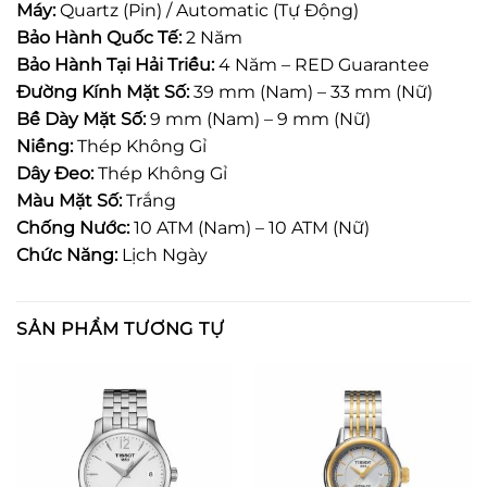
Máy:
Quartz (Pin) / Automatic (Tự Động)
Bảo Hành Quốc Tế:
2 Năm
Bảo Hành Tại Hải Triều:
4 Năm – RED Guarantee
Đường Kính Mặt Số:
39 mm (Nam) – 33 mm (Nữ)
Bề Dày Mặt Số:
9 mm (Nam) – 9 mm (Nữ)
Niềng:
Thép Không Gỉ
Dây Đeo:
Thép Không Gỉ
Màu Mặt Số:
Trắng
Chống Nước:
10 ATM (Nam) – 10 ATM (Nữ)
Chức Năng:
Lịch Ngày
SẢN PHẨM TƯƠNG TỰ