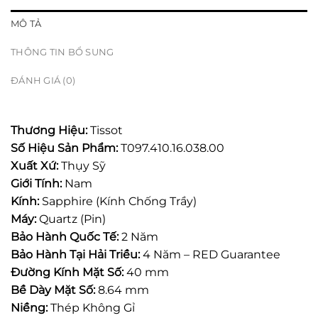
MÔ TẢ
THÔNG TIN BỔ SUNG
ĐÁNH GIÁ (0)
Thương Hiệu:
Tissot
Số Hiệu Sản Phẩm:
T097.410.16.038.00
Xuất Xứ:
Thụy Sỹ
Giới Tính:
Nam
Kính:
Sapphire (Kính Chống Trầy)
Máy:
Quartz (Pin)
Bảo Hành Quốc Tế:
2 Năm
Bảo Hành Tại Hải Triều:
4 Năm – RED Guarantee
Đường Kính Mặt Số:
40 mm
Bề Dày Mặt Số:
8.64 mm
Niềng:
Thép Không Gỉ