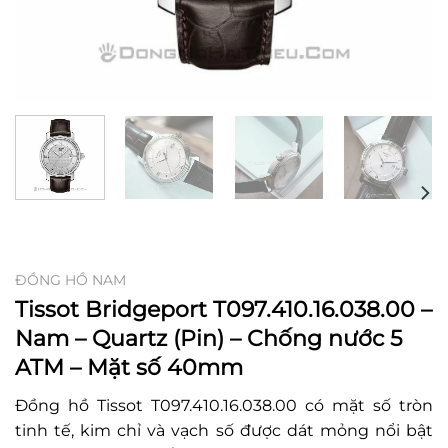
ĐỒNG HỒ NAM
Tissot Bridgeport T097.410.16.038.00 –
Nam – Quartz (Pin) – Chống nước 5
ATM – Mặt số 40mm
Đồng hồ Tissot T097.410.16.038.00 có mặt số tròn
tinh tế, kim chỉ và vạch số được dát mỏng nổi bật