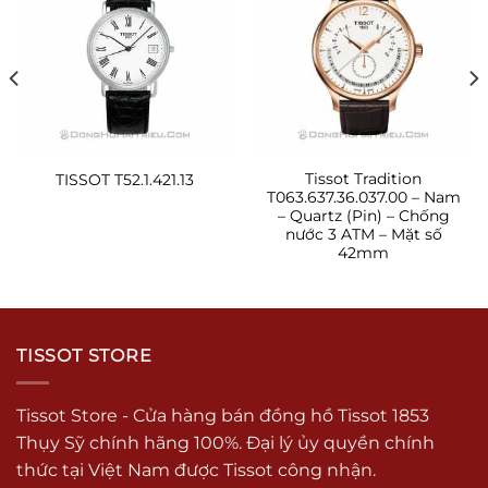
Tissot Tradition
TISSOT T52.1.421.13
T063.637.36.037.00 – Nam
– Quartz (Pin) – Chống
nước 3 ATM – Mặt số
42mm
TISSOT STORE
Tissot Store - Cửa hàng bán đồng hồ Tissot 1853
Thụy Sỹ chính hãng 100%. Đại lý ủy quyền chính
thức tại Việt Nam được Tissot công nhận.