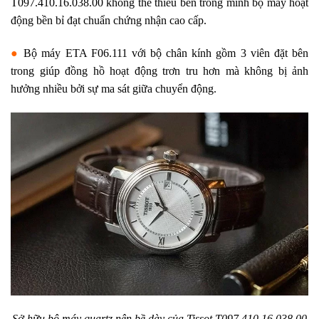
T097.410.16.038.00 không thế thiếu bên trong mình bộ máy hoạt
động bền bỉ đạt chuẩn chứng nhận cao cấp.
●
Bộ máy ETA F06.111 với bộ chân kính gồm 3 viên đặt bên
trong giúp đồng hồ hoạt động trơn tru hơn mà không bị ảnh
hưởng nhiều bởi sự ma sát giữa chuyển động.
Sở hữu bộ máy quartz nên bề dày của
Tissot T097.410.16.038.00