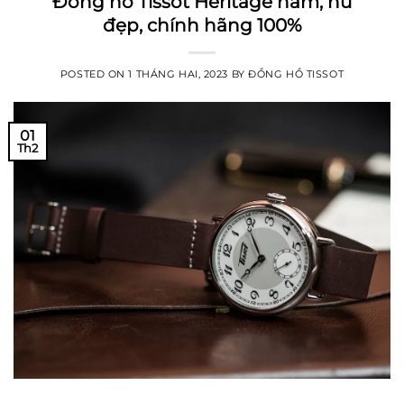
Đồng hồ Tissot Heritage nam, nữ
đẹp, chính hãng 100%
POSTED ON
1 THÁNG HAI, 2023
BY
ĐỒNG HỒ TISSOT
01
Th2