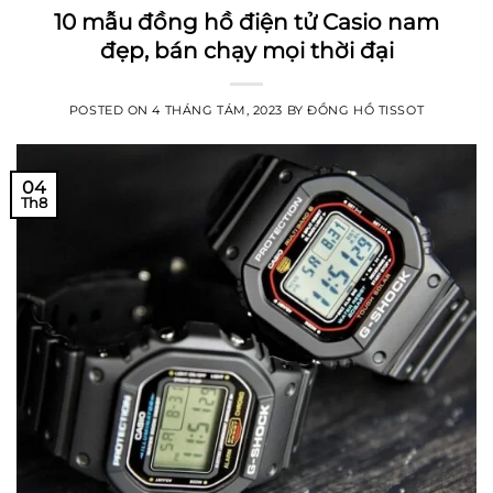
10 mẫu đồng hồ điện tử Casio nam
đẹp, bán chạy mọi thời đại
POSTED ON
4 THÁNG TÁM, 2023
BY
ĐỒNG HỒ TISSOT
04
Th8