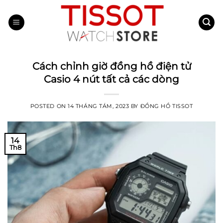
Skip
to
content
Cách chỉnh giờ đồng hồ điện tử
Casio 4 nút tất cả các dòng
POSTED ON
14 THÁNG TÁM, 2023
BY
ĐỒNG HỒ TISSOT
14
Th8