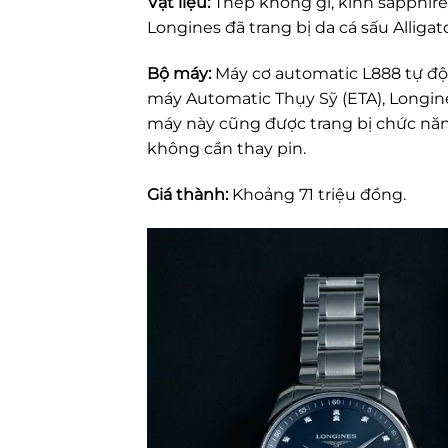
Vật liệu:
Thép không gỉ, kính sapphire,
Longines đã trang bị da cá sấu Alligator
Bộ máy:
Máy cơ automatic L888 tự độn
máy Automatic Thụy Sỹ (ETA), Longine
máy này cũng được trang bị chức năn
không cần thay pin.
Giá thành:
Khoảng 71 triệu đồng.