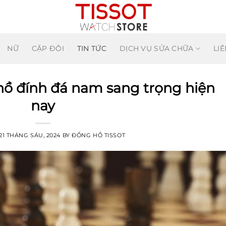
NỮ
CẶP ĐÔI
TIN TỨC
DỊCH VỤ SỬA CHỮA
LIÊ
ồ đính đá nam sang trọng hiện
nay
21 THÁNG SÁU, 2024
BY
ĐỒNG HỒ TISSOT