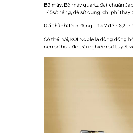
Bộ máy:
Bộ máy quartz đạt chuẩn Japa
+-15s/tháng, dễ sử dụng, chi phí thay t
Giá thành:
Dao động từ 4,7 đến 6,2 tr
Có thể nói, KOI Noble là dòng đồng hồ
nên sở hữu để trải nghiệm sự tuyệt v