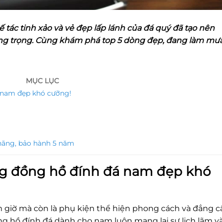
 tác tinh xảo và vẻ đẹp lấp lánh của đá quý đã tạo nên
g trọng. Cùng khám phá top 5 dòng đẹp, đang làm mư
MỤC LỤC
á nam đẹp khó cưỡng!
hãng, bảo hành 5 năm
ng đồng hồ đính đá nam đẹp khó
 giờ mà còn là phụ kiện thể hiện phong cách và đẳng c
ng hồ đính đá dành cho nam luôn mang lại sự lịch lãm v