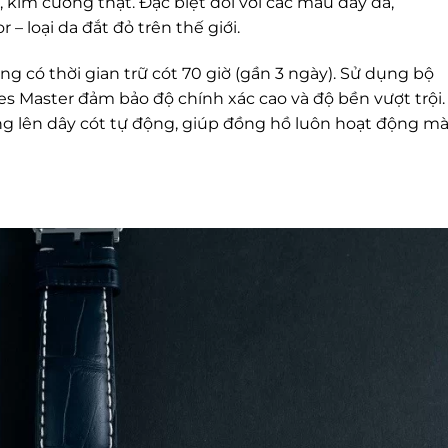
 kim cương thật. Đặc biệt đối với các mẫu dây da,
 – loại da đắt đỏ trên thế giới.
g có thời gian trữ cót 70 giờ (gần 3 ngày). Sử dụng bộ
s Master đảm bảo độ chính xác cao và độ bền vượt trội.
g lên dây cót tự động, giúp đồng hồ luôn hoạt động m