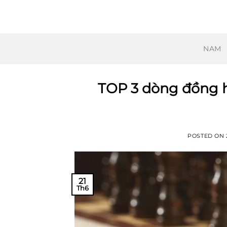
Skip
to
content
NAM
TOP 3 dòng đồng h
POSTED ON
21
Th6