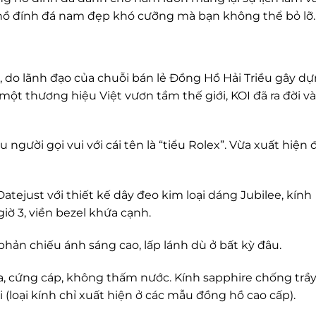
 hồ đính đá nam đẹp khó cưỡng mà bạn không thể bỏ lỡ.
 do lãnh đạo của chuỗi bán lẻ Đồng Hồ Hải Triều gây dự
t thương hiệu Việt vươn tầm thế giới, KOI đã ra đời v
người gọi vui với cái tên là “tiểu Rolex”. Vừa xuất hiện 
atejust với thiết kế dây đeo kim loại dáng Jubilee, kính
giờ 3, viền bezel khứa cạnh.
phản chiếu ánh sáng cao, lấp lánh dù ở bất kỳ đâu.
, cứng cáp, không thấm nước. Kính sapphire chống trầ
 (loại kính chỉ xuất hiện ở các mẫu đồng hồ cao cấp).