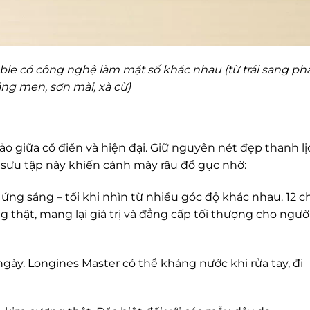
e có công nghệ làm mặt số khác nhau (từ trái sang phả
áng men, sơn mài, xà cừ)
ảo giữa cổ điển và hiện đại. Giữ nguyên nét đẹp thanh lị
 sưu tập này khiến cánh mày râu đổ gục nhờ:
 ứng sáng – tối khi nhìn từ nhiều góc độ khác nhau. 12 c
g thật, mang lại giá trị và đẳng cấp tối thượng cho ngườ
 ngày. Longines Master có thể kháng nước khi rửa tay, đi