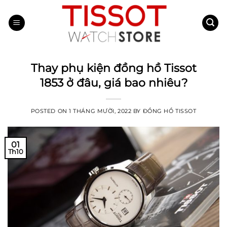
Skip
to
content
Thay phụ kiện đồng hồ Tissot
1853 ở đâu, giá bao nhiêu?
POSTED ON
1 THÁNG MƯỜI, 2022
BY
ĐỒNG HỒ TISSOT
01
Th10