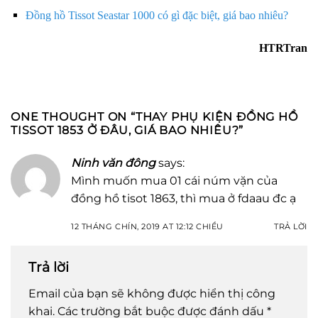
Đồng hồ Tissot Seastar 1000 có gì đặc biệt, giá bao nhiêu?
HTRTran
ONE THOUGHT ON “
THAY PHỤ KIỆN ĐỒNG HỒ
TISSOT 1853 Ở ĐÂU, GIÁ BAO NHIÊU?
”
Ninh văn đông
says:
Mình muốn mua 01 cái núm vặn của
đồng hồ tisot 1863, thì mua ở fdaau đc ạ
12 THÁNG CHÍN, 2019 AT 12:12 CHIỀU
TRẢ LỜI
Trả lời
Email của bạn sẽ không được hiển thị công
khai.
Các trường bắt buộc được đánh dấu
*