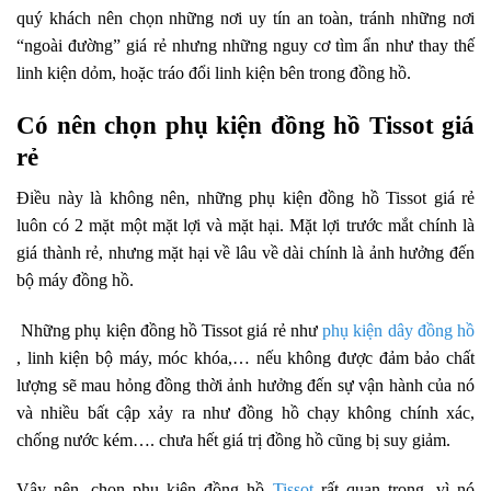
quý khách nên chọn những nơi uy tín an toàn, tránh những nơi
“ngoài đường” giá rẻ nhưng những nguy cơ tìm ẩn như thay thế
linh kiện dỏm, hoặc tráo đổi linh kiện bên trong đồng hồ.
Có nên chọn phụ kiện đồng hồ Tissot giá
rẻ
Điều này là không nên, những phụ kiện đồng hồ Tissot giá rẻ
luôn có 2 mặt một mặt lợi và mặt hại. Mặt lợi trước mắt chính là
giá thành rẻ, nhưng mặt hại về lâu về dài chính là ảnh hưởng đến
bộ máy đồng hồ.
Những phụ kiện đồng hồ Tissot giá rẻ như
phụ kiện dây đồng hồ
, linh kiện bộ máy, móc khóa,… nếu không được đảm bảo chất
lượng sẽ mau hỏng đồng thời ảnh hưởng đến sự vận hành của nó
và nhiều bất cập xảy ra như đồng hồ chạy không chính xác,
chống nước kém…. chưa hết giá trị đồng hồ cũng bị suy giảm.
Vậy nên, chọn phụ kiện đồng hồ
Tissot
rất quan trọng, vì nó