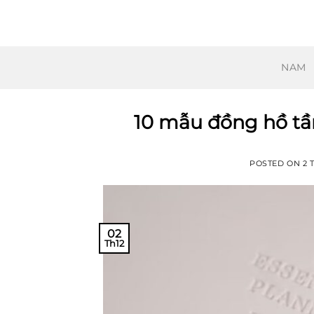
Skip
to
content
NAM
10 mẫu đồng hồ tầm
POSTED ON
2 
02
Th12