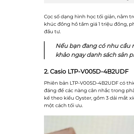
Cọc số dạng hình học tối giản, nằm t
khúc đồng hồ tầm giá 1 triệu đồng, 
đầu tư.
Nếu bạn đang có nhu cầu m
khảo ngay danh sách sản 
2. Casio LTP-V005D-4B2UDF
Phiên bản LTP-V005D-4B2UDF có thiết
đáng để các nàng cân nhắc trong p
kế theo kiểu Oyster, gồm 3 dải mắt x
một cách tối ưu.