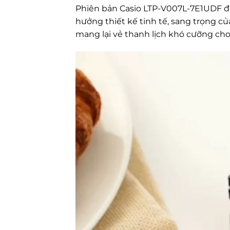
Phiên bản Casio LTP-V007L-7E1UDF đượ
hưởng thiết kế tinh tế, sang trọng của
mang lại vẻ thanh lịch khó cưỡng ch