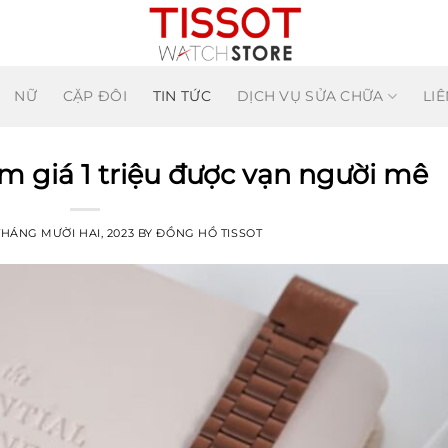
NỮ
CẶP ĐÔI
TIN TỨC
DỊCH VỤ SỬA CHỮA
LIÊ
 giá 1 triệu được vạn người mê
THÁNG MƯỜI HAI, 2023
BY
ĐỒNG HỒ TISSOT