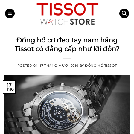
Skip
to
content
Đồng hồ cơ đeo tay nam hãng
Tissot có đẳng cấp như lời đồn?
POSTED ON
17 THÁNG MƯỜI, 2019
BY
ĐỒNG HỒ TISSOT
17
Th10