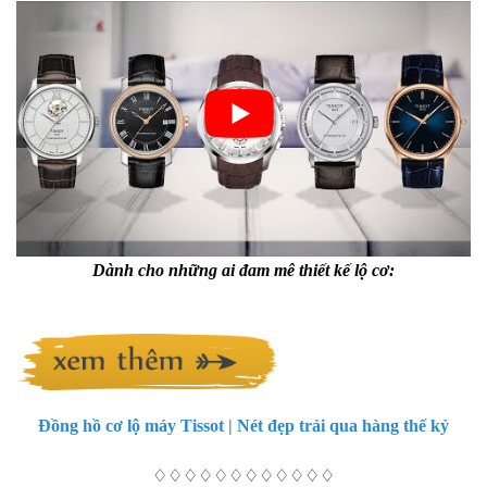
Dành cho những ai đam mê thiết kế lộ cơ:
Đồng hồ cơ lộ máy Tissot | Nét đẹp trải qua hàng thế kỷ
♢♢♢♢♢♢♢♢♢♢♢♢