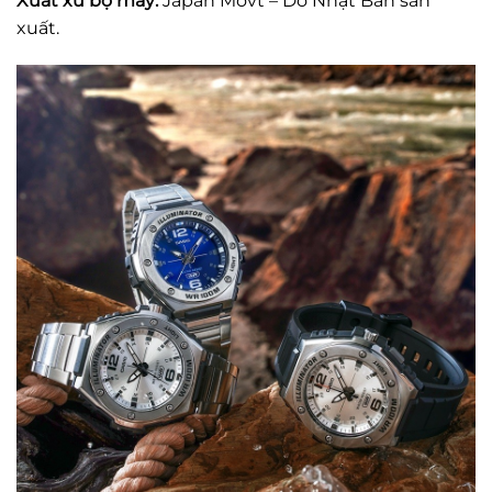
Xuất xứ bộ máy:
Japan Movt – Do Nhật Bản sản
xuất.