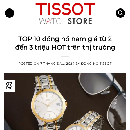
Skip
to
content
TOP 10 đồng hồ nam giá từ 2
đến 3 triệu HOT trên thị trường
POSTED ON
7 THÁNG SÁU, 2024
BY
ĐỒNG HỒ TISSOT
07
Th6