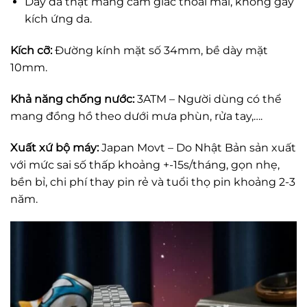
Dây da thật mang cảm giác thoải mái, không gây
kích ứng da.
Kích cỡ:
Đường kính mặt số 34mm, bề dày mặt
10mm.
Khả năng chống nước:
3ATM – Người dùng có thể
mang đồng hồ theo dưới mưa phùn, rửa tay,….
Xuất xứ bộ máy:
Japan Movt – Do Nhật Bản sản xuất
với mức sai số thấp khoảng +-15s/tháng, gọn nhẹ,
bền bỉ, chi phí thay pin rẻ và tuổi thọ pin khoảng 2-3
năm.