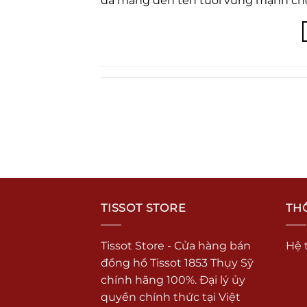
đã mang đến tên tuổi vững mạnh cho
TISSOT STORE
THÔ
Tissot Store - Cửa hàng bán
Hệ 
đồng hồ Tissot 1853 Thụy Sỹ
chính hãng 100%. Đại lý ủy
quyền chính thức tại Việt