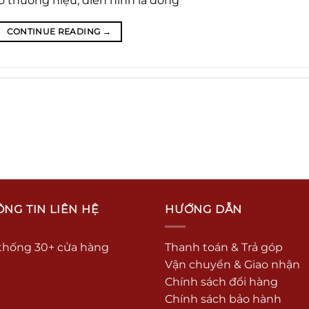
 thương hiệu, điển hình là dòng
CONTINUE READING
→
NG TIN LIÊN HỆ
HƯỚNG DẪN
thống 30+ cửa hàng
Thanh toán & Trả góp
Vận chuyển & Giao nhận
Chính sách đổi hàng
Chính sách bảo hành