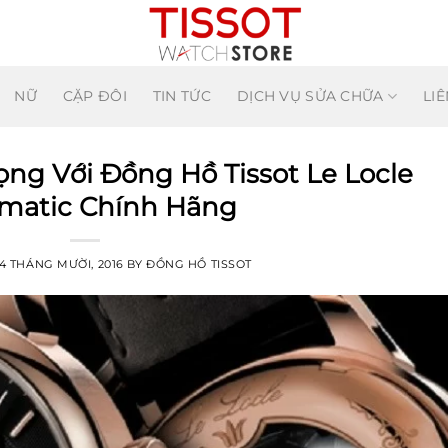
NỮ
CẶP ĐÔI
TIN TỨC
DỊCH VỤ SỬA CHỮA
LIÊ
ng Với Đồng Hồ Tissot Le Locle
matic Chính Hãng
14 THÁNG MƯỜI, 2016
BY
ĐỒNG HỒ TISSOT