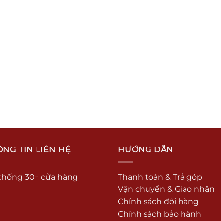
NG TIN LIÊN HỆ
HƯỚNG DẪN
thống 30+ cửa hàng
Thanh toán & Trả góp
Vận chuyển & Giao nhận
Chính sách đổi hàng
Chính sách bảo hành