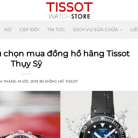
NỮ
CẶP ĐÔI
TIN TỨC
DỊCH VỤ SỬA CHỮA
LIÊ
ệu chọn mua đồng hồ hãng Tissot
Thụy Sỹ
24 THÁNG MƯỜI, 2019
BY
ĐỒNG HỒ TISSOT