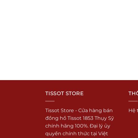
TISSOT STORE
THÔ
Tissot Store - Cửa hàng bán
Hệ 
đồng hồ Tissot 1853 Thụy Sỹ
chính hãng 100%. Đại lý ủy
quyền chính thức tại Việt