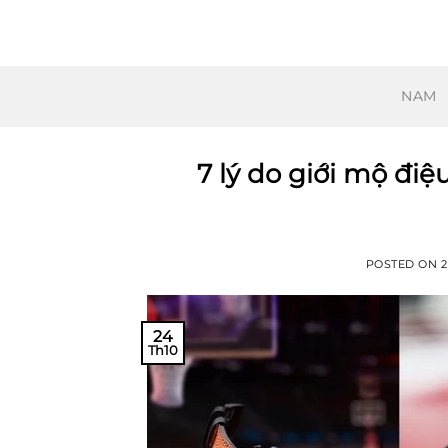
Skip
to
content
NAM
7 lý do giới mộ đi
POSTED ON
24
Th10