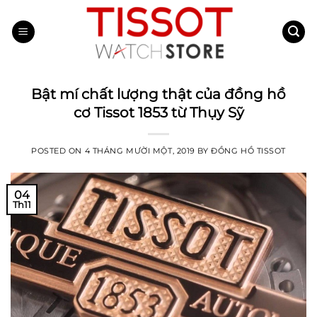
Skip
to
content
Bật mí chất lượng thật của đồng hồ
cơ Tissot 1853 từ Thụy Sỹ
POSTED ON
4 THÁNG MƯỜI MỘT, 2019
BY
ĐỒNG HỒ TISSOT
04
Th11