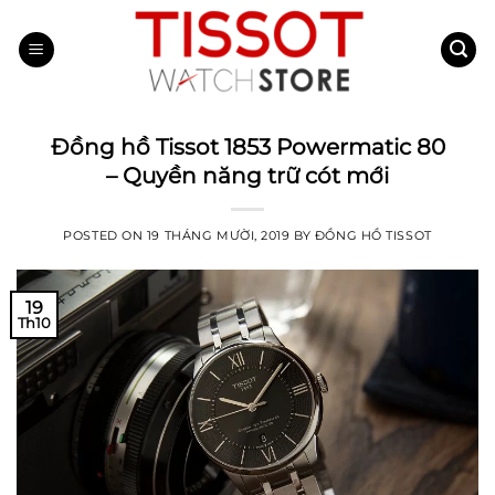
Skip
to
content
Đồng hồ Tissot 1853 Powermatic 80
– Quyền năng trữ cót mới
POSTED ON
19 THÁNG MƯỜI, 2019
BY
ĐỒNG HỒ TISSOT
19
Th10